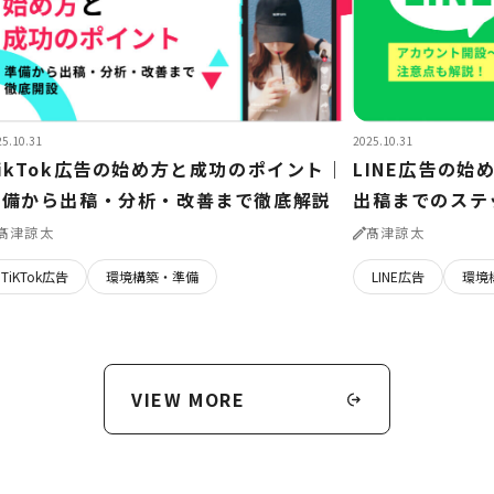
25.10.31
2025.10.31
ikTok広告の始め方と成功のポイント｜
LINE広告の
準備から出稿・分析・改善まで徹底解説
出稿までのステ
髙津諒太
髙津諒太
TiKTok広告
環境構築・準備
LINE広告
環境
VIEW MORE