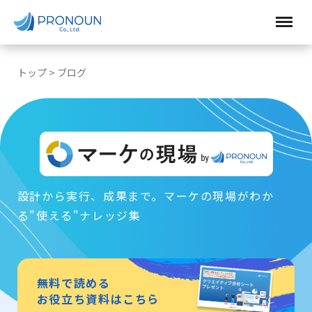
トップ
>
ブログ
設計から実行、成果まで。マーケの現場がわか
る"使える"ナレッジ集
無料で読める
お役立ち資料はこちら